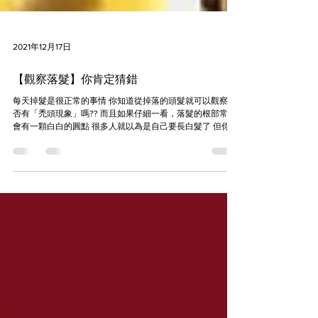
2021年12月17日
【觀察落髮】你肯定猜錯
每天掉髮是很正常的事情 你知道從掉落的頭髮就可以觀察是
否有「禿頭現象」嗎?? 而且如果仔細一看，落髮的根部常常
會有一顆白白的圓點 很多人就以為是自己要長白髮了 但你知
道嗎 其實如果都是黑色的反而要更注意！！ 點擊下方圖片，
觀看《完整影片》👇👇👇...